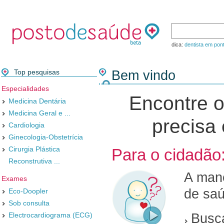
dica:
dentista em pon
Top pesquisas
Bem vindo
Especialidades
Encontre o
Medicina Dentária
Medicina Geral e ...
precisa
Cardiologia
Ginecologia-Obstetrícia
Cirurgia Plástica
Para o cidadão
Reconstrutiva ...
A mane
Exames
de saú
Eco-Doopler
Sob consulta
Electrocardiograma (ECG)
Busca