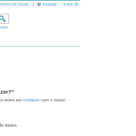
Planos de Saúde
|
Registar
Entrar
nçada
azer?”
vor entre em
contacto
com o nosso
de dados.