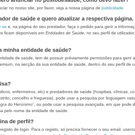
quero anunciar no postodesaude, como devo fazer?
iar no nosso site, por favor, veja a nossa página de
publicidade
.
dor de saúde e quero atualizar a respectiva página.
e-se
e, na página do seu prestador, faça o pedido para gerir a informa
es ficam disponíveis em
Entidades de Saúde
, no seu perfil de utilizad
da minha entidade de saúde?
entidade de saúde, tem de possuir préviamente permissões para gerir 
remium
, na secção da sua entidade de saúde, dentro do seu perfil de ut
isa?
icos, enfermeiros, etc) e prestadores de saúde (hospitais, clínicas, co
istrito, concelho e freguesia), pode usar a pesquisa por linguagem nat
ngra do Heroísmo”, ou pode usar a pesquisa avançada, em que pode de
sa pelo nome da entidade de saúde.
na de perfil?
registo de login. Para o registo, só precisa fornecer o seu email, use