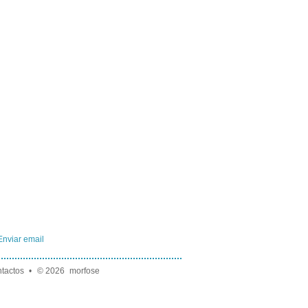
Enviar email
tactos
•
© 2026
morfose