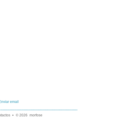
Enviar email
tactos
•
© 2026
morfose