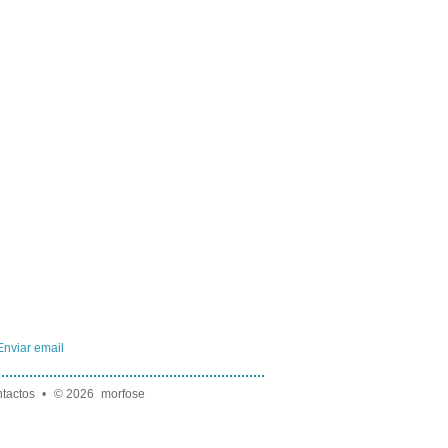
Enviar email
tactos
•
© 2026
morfose